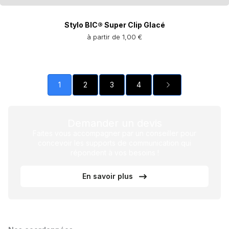
Stylo BIC® Super Clip Glacé
à partir de 1,00 €
1
2
3
4
Demander un devis
Faites vous accompagner par un conseiller pour
concevoir les supports de communication qui
répondent à vos besoins !
En savoir plus