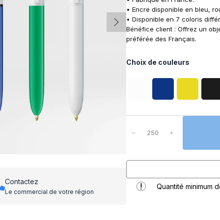
• Encre disponible en bleu, rou
• Disponible en 7 coloris diffé
Bénéfice client : Offrez un obj
préférée des Français.
Choix de couleurs
q
u
−
+
a
n
t
i
t
Contactez
Quantité minimum 
é
Le commercial de votre région
d
e
S