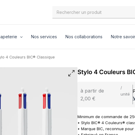
Search
for:
apeterie
Nos services
Nos collaborations
Notre savoir
ylo 4 Couleurs BIC® Classique
Stylo 4 Couleurs BI
/
à partir de
P
unité
2,00 €
V
Minimum de commande de 250
• Stylo BIC® 4 Couleurs® clas
• Marque BIC, reconnue pour s
• Fabriqué en France.