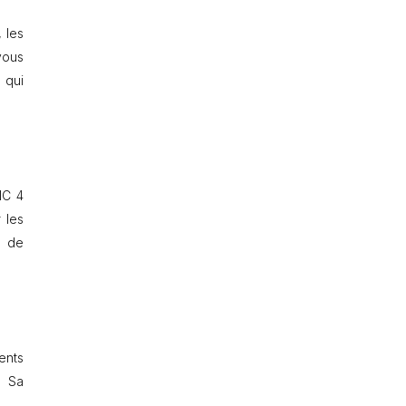
 les
vous
t qui
IC 4
 les
e de
ents
. Sa