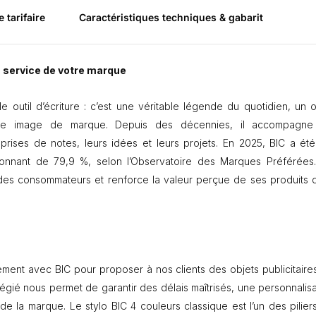
t
e tarifaire
Caractéristiques techniques & gabarit
y
l
o
4
au service de votre marque
C
o
e outil d’écriture : c’est une véritable légende du quotidien, un o
u
otre image de marque. Depuis des décennies, il accompagne
l
e
s prises de notes, leurs idées et leurs projets. En 2025, BIC a été
u
onnant de 79,9 %, selon l’Observatoire des Marques Préférées
r
 des consommateurs et renforce la valeur perçue de ses produits 
s
B
I
C
®
C
l
ement avec BIC pour proposer à nos clients des objets publicitaire
a
vilégié nous permet de garantir des délais maîtrisés, une personnalis
s
 la marque. Le stylo BIC 4 couleurs classique est l’un des pilier
s