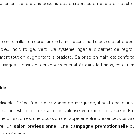
i
rfaitement adapté aux besoins des entreprises en quête d’impact e
q
u
e
 entre mille : un corps arrondi, un mécanisme fluide, et quatre bou
 (bleu, noir, rouge, vert). Ce système ingénieux permet de regro
ment tout en augmentant la praticité. Sa prise en main est conforta
x usages intensifs et conserve ses qualités dans le temps, ce qui en 
ble
lisable. Grâce à plusieurs zones de marquage, il peut accueillir v
ssion est nette, résistante, et valorise votre identité visuelle. En 
ue utilisation est une occasion de rappeler votre présence, vos val
re
, un
salon professionnel
, une
campagne promotionnelle
ou
 stratégique.