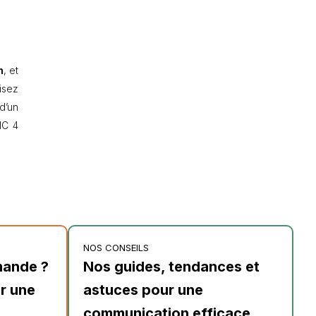
n
, et
isez
d’un
IC 4
NOS CONSEILS
mande ?
Nos guides, tendances et
r une
astuces pour une
communication efficace.