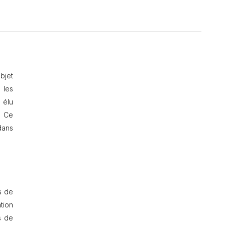
bjet
 les
 élu
. Ce
dans
s de
ation
s de