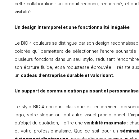
cette collaboration : un produit reconnu, recherché, et pa
visibilité.
Un design intemporel et une fonctionnalité inégalée
Le BIC 4 couleurs se distingue par son design reconnaissable
colorés qui permettent de sélectionner l’encre souhaitée
plusieurs fonctions dans un seul stylo, réduisant l’encombre
son écriture fluide, et sa robustesse éprouvée. Il résiste au
un
cadeau d’entreprise durable et valorisant
.
Un support de communication puissant et personnalisa
Le stylo BIC 4 couleurs classique est entièrement personna
logo, votre slogan ou tout autre visuel promotionnel. L’impre
qu’objet du quotidien, il offre une
visibilité maximale
: chaq
et votre professionnalisme. Que ce soit pour un
séminai
évènement d’entreprise
, ce stylo s’impose comme un choix