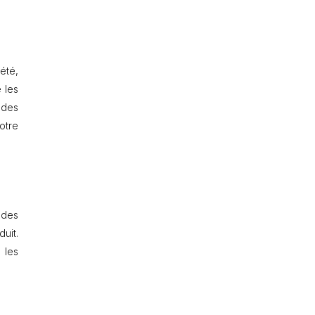
été,
 les
e des
otre
 des
duit.
 les