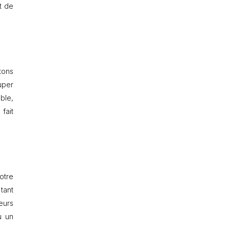
t de
tons
uper
ble,
fait
otre
tant
eurs
 un