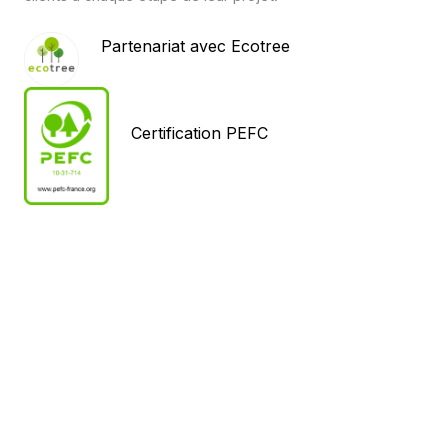
Partenariat avec Ecotree
Certification PEFC
NOS SERVICES
Une question ? Besoin
d’accompagnement ?
Contactez-
nous
,
demandez un devis
ou
faites-
vous rappeler
!