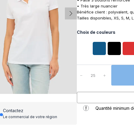
• Patte 3 boutons renforcée
• Très large nuancier
Bénéfice client : polyvalent, qu
Tailles disponibles, XS, S, M, 
Choix de couleurs
q
u
−
+
a
n
t
i
t
Quantité minimum 
é
Contactez
d
Le commercial de votre région
e
P
o