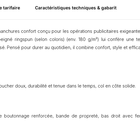
l
e tarifaire
Caractéristiques techniques & gabarit
o
1
8
0
hures confort conçu pour les opérations publicitaires exigeante
g
igné ringspun (selon coloris) (env. 180 g/m²) lui confère une t
m
. Pensé pour durer au quotidien, il combine confort, style et effica
a
i
l
l
e
p
oucher doux, durabilité et tenue dans le temps, col en côte solide.
i
q
u
é
-
 boutonnage renforcée, bande de propreté, bas droit avec fe
P
E
R
F