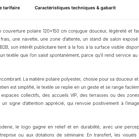
o
e tarifaire
Caractéristiques techniques & gabarit
u
v
e
r
tte couverture polaire 120×150 cm conjugue douceur, légèreté et faci
t
frais, une navette, une zone d’attente, un stand de salon exposé
u
r
, son intérêt publicitaire tient à la fois à la surface visible dispo
e
 un textile que l’on saisit spontanément, parce qu’il rend service au
p
o
l
a
combrant. La matière polaire polyester, choisie pour sa douceur et
i
en est simplifié, le textile se replie en un geste et se range facile
r
espaces collectifs, des accueils VIP, des terrasses ou des zone
e
1
te un signe d’attention apprécié, qui renvoie positivement à l’imag
2
0
×
derie, le logo gagne en relief et en durabilité, avec une percep
1
5
eprise ou aux dotations de séminaire. En transfert, les visuels 