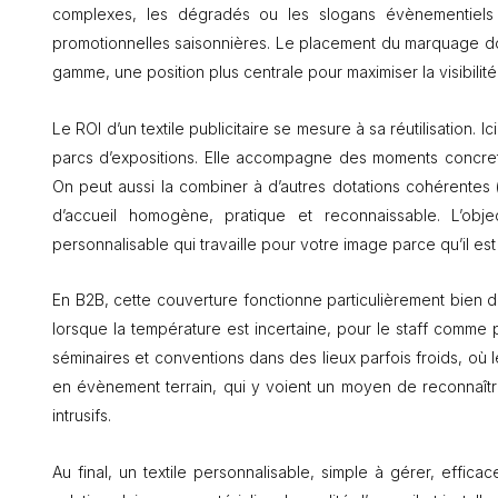
complexes, les dégradés ou les slogans évènementiels 
promotionnelles saisonnières. Le placement du marquage doi
gamme, une position plus centrale pour maximiser la visibilit
Le ROI d’un textile publicitaire se mesure à sa réutilisation. I
parcs d’expositions. Elle accompagne des moments concret
On peut aussi la combiner à d’autres dotations cohérente
d’accueil homogène, pratique et reconnaissable. L’objec
personnalisable qui travaille pour votre image parce qu’il est 
En B2B, cette couverture fonctionne particulièrement bien da
lorsque la température est incertaine, pour le staff comme 
séminaires et conventions dans des lieux parfois froids, où l
en évènement terrain, qui y voient un moyen de reconnaître 
intrusifs.
Au final, un textile personnalisable, simple à gérer, effica