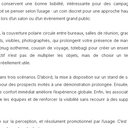
0
conservent une bonne lisibilité, intéressante pour des campa
c
t se penser selon l’usage : un coin discret pour une approche hau
m
–
é lors d’un salon ou d’un évènement grand public.
p
e
ci, la couverture polaire circule entre bureaux, salles de réunion, gra
r
s, visibles, photographiés, qui prolongent votre présence de mar
s
o
s (mug isotherme, coussin de voyage, totebag) pour créer un ense
n
tif n’est pas de multiplier les objets, mais de choisir un tex
n
réellement utile.
a
l
i
ns trois scénarios. D’abord, la mise à disposition sur un stand de s
s
pour des prospects invités à une démonstration prolongée. Ensuite,
a
b
e confort immédiat améliore l’expérience globale. Enfin, les associat
l
les équipes et de renforcer la visibilité sans recourir à des supp
e
ce sur la perception, et résolument promotionnel par l’usage. C’est