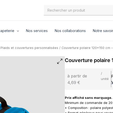
Search
for:
apeterie
Nos services
Nos collaborations
Notre savoir
/
Plaids et couvertures personnalisées
/ Couverture polaire 120×150 cm –
Couverture polaire 
/
à partir de
P
unité
4,69 €
V
Prix affiché sans marquage
Minimum de commande de 20 
• Composition : polaire polye
• Format généreux pour voyag