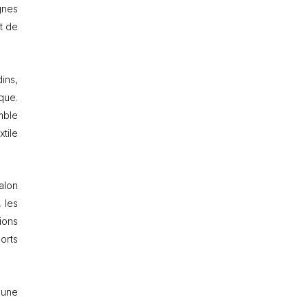
gnes
t de
dins,
que.
mble
tile
alon
 les
ions
orts
 une