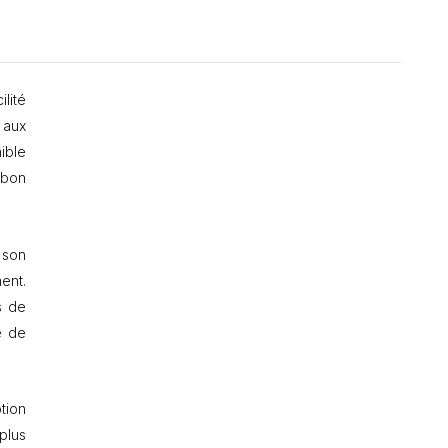
lité
 aux
nible
 bon
 son
ment.
s de
e de
tion
plus