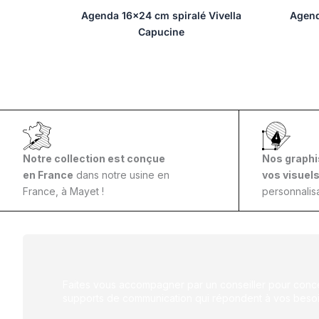
Agenda 16×24 cm spiralé Vivella
Agend
Capucine
Notre collection est conçue
Nos graphi
en France
dans notre usine en
vos visuel
France, à Mayet !
personnalisa
Faites vous accompagner par un conseiller pour conce
supports de communication qui répondent à vos besoi