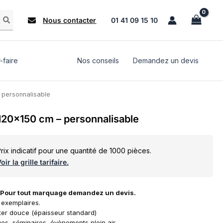
Nous contacter
01 41 09 15 10
-faire
Nos conseils
Demandez un devis
 personnalisable
120×150 cm – personnalisable
rix indicatif pour une quantité de 1000 pièces.
oir la grille tarifaire.
. Pour tout marquage demandez un devis.
exemplaires.
ster douce (épaisseur standard)
es, séminaires, évènements plein air