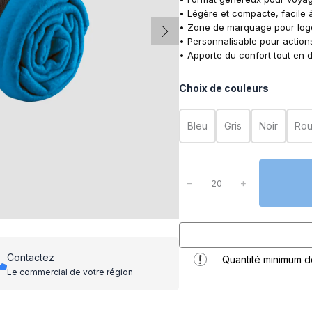
• Légère et compacte, facile 
• Zone de marquage pour logo 
• Personnalisable pour actions
• Apporte du confort tout en d
Choix de couleurs
Bleu
Gris
Noir
Ro
q
u
−
+
a
n
t
i
t
Contactez
Quantité minimum 
é
Le commercial de votre région
d
e
C