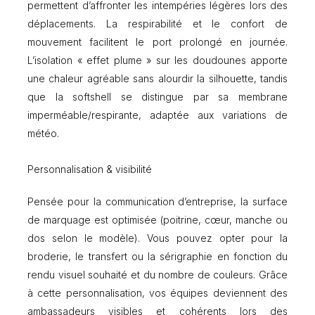
permettent d’affronter les intempéries légères lors des
p
déplacements. La respirabilité et le confort de
l
u
mouvement facilitent le port prolongé en journée.
m
L’isolation « effet plume » sur les doudounes apporte
e
une chaleur agréable sans alourdir la silhouette, tandis
,
c
que la softshell se distingue par sa membrane
o
imperméable/respirante, adaptée aux variations de
u
météo.
p
e
-
Personnalisation & visibilité
v
e
Pensée pour la communication d’entreprise, la surface
n
de marquage est optimisée (poitrine, cœur, manche ou
t
)
dos selon le modèle). Vous pouvez opter pour la
broderie, le transfert ou la sérigraphie en fonction du
rendu visuel souhaité et du nombre de couleurs. Grâce
à cette personnalisation, vos équipes deviennent des
ambassadeurs visibles et cohérents lors des