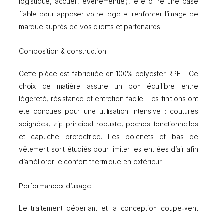
logistique, accueil, événementiel), elle offre une base
c
o
fiable pour apposer votre logo et renforcer l’image de
n
marque auprès de vos clients et partenaires.
o
m
Composition & construction
i
q
u
Cette pièce est fabriquée en 100% polyester RPET. Ce
e
choix de matière assure un bon équilibre entre
1
légèreté, résistance et entretien facile. Les finitions ont
0
0
été conçues pour une utilisation intensive : coutures
%
soignées, zip principal robuste, poches fonctionnelles
R
et capuche protectrice. Les poignets et bas de
P
E
vêtement sont étudiés pour limiter les entrées d’air afin
T
d’améliorer le confort thermique en extérieur.
(
e
Performances d’usage
f
f
e
Le traitement déperlant et la conception coupe‑vent
t