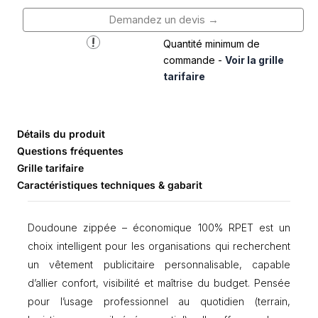
t
Demandez un devis →
i
t
Quantité minimum de
é
commande -
Voir la grille
d
tarifaire
e
D
o
u
Détails du produit
d
Questions fréquentes
o
u
Grille tarifaire
n
Caractéristiques techniques & gabarit
e
z
i
Doudoune zippée – économique 100% RPET est un
p
choix intelligent pour les organisations qui recherchent
p
un vêtement publicitaire personnalisable, capable
é
e
d’allier confort, visibilité et maîtrise du budget. Pensée
–
pour l’usage professionnel au quotidien (terrain,
é