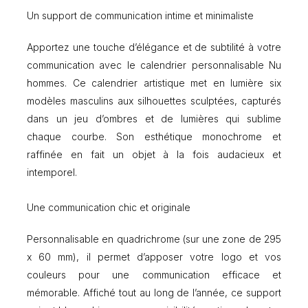
r
Un support de communication intime et minimaliste
p
h
o
Apportez une touche d’élégance et de subtilité à votre
t
communication avec le calendrier personnalisable Nu
o
hommes. Ce calendrier artistique met en lumière six
N
u
modèles masculins aux silhouettes sculptées, capturés
H
dans un jeu d’ombres et de lumières qui sublime
o
chaque courbe. Son esthétique monochrome et
m
m
raffinée en fait un objet à la fois audacieux et
e
intemporel.
s
Une communication chic et originale
Personnalisable en quadrichrome (sur une zone de 295
x 60 mm), il permet d’apposer votre logo et vos
couleurs pour une communication efficace et
mémorable. Affiché tout au long de l’année, ce support