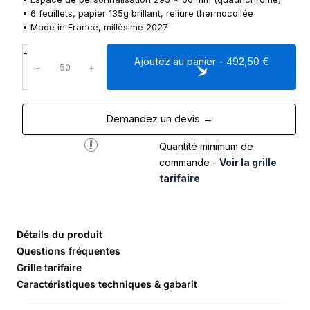
• 6 feuillets, papier 135g brillant, reliure thermocollée
• Made in France, millésime 2027
q
-
Ajoutez au panier - 492,50 €
u
−
+
a
n
t
Demandez un devis →
i
t
Quantité minimum de
é
d
commande -
Voir la grille
e
tarifaire
C
a
l
e
Détails du produit
n
Questions fréquentes
d
Grille tarifaire
r
Caractéristiques techniques & gabarit
i
e