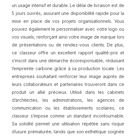
n
un usage intensif et durable. Le délai de livraison est de
e
5 jours ouvrés, assurant une disponibilité rapide pour la
a
u
mise en place de vos projets organisationnels. Vous
x
pouvez également le personnaliser avec votre logo ou
3
vos visuels, renforçant ainsi votre image de marque lors
0
de présentations ou de rendez-vous clients. De plus,
m
m
ce classeur offre un excellent rapport qualité-prix et
-
s’inscrit dans une démarche écoresponsable, réduisant
d
l’empreinte carbone grâce à sa production locale. Les
o
s
entreprises souhaitant renforcer leur image auprès de
d
leurs collaborateurs et partenaires trouveront dans ce
e
produit un allié précieux. Utilisé dans les cabinets
4
0
d’architectes, les administrations, les agences de
m
communication ou les établissements scolaires, ce
m
classeur s’impose comme un standard incontournable.
Sa solidité permet une utilisation répétée sans risque
d’usure prématurée, tandis que son esthétique soignée