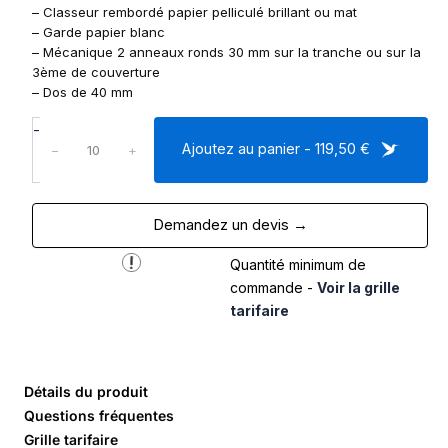
– Classeur rembordé papier pelliculé brillant ou mat
– Garde papier blanc
– Mécanique 2 anneaux ronds 30 mm sur la tranche ou sur la
3ème de couverture
– Dos de 40 mm
q
-
u
Ajoutez au panier - 119,50 €
−
+
a
n
t
Demandez un devis →
i
t
Quantité minimum de
é
d
commande -
Voir la grille
e
tarifaire
C
l
a
s
Détails du produit
s
Questions fréquentes
e
Grille tarifaire
u