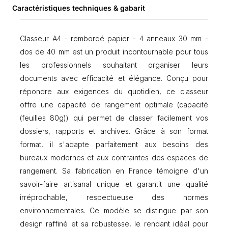
Caractéristiques techniques & gabarit
r
A
4
Classeur A4 - rembordé papier - 4 anneaux 30 mm -
-
r
dos de 40 mm est un produit incontournable pour tous
e
les professionnels souhaitant organiser leurs
m
documents avec efficacité et élégance. Conçu pour
b
o
répondre aux exigences du quotidien, ce classeur
r
offre une capacité de rangement optimale (capacité
d
(feuilles 80g)) qui permet de classer facilement vos
é
p
dossiers, rapports et archives. Grâce à son format
a
format, il s'adapte parfaitement aux besoins des
p
bureaux modernes et aux contraintes des espaces de
i
rangement. Sa fabrication en France témoigne d'un
e
r
savoir-faire artisanal unique et garantit une qualité
-
irréprochable, respectueuse des normes
2
environnementales. Ce modèle se distingue par son
a
n
design raffiné et sa robustesse, le rendant idéal pour