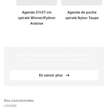
Agenda 21×27 cm
Agenda de poche
spiralé Winner/Python
spiralé Nylon Taupe
Ardoise
Faites vous accompagner par un conseiller pour
concevoir les supports de communication qui
répondent à vos besoins !
En savoir plus
Nos coordonnées
LAVIGNE