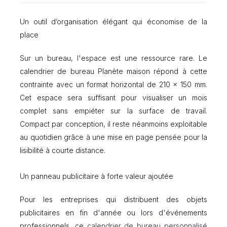
e
r
Un outil d’organisation élégant qui économise de la
d
e
place
b
u
Sur un bureau, l'espace est une ressource rare. Le
r
calendrier de bureau Planète maison répond à cette
e
a
contrainte avec un format horizontal de 210 x 150 mm.
u
Cet espace sera suffisant pour visualiser un mois
P
complet sans empiéter sur la surface de travail.
l
a
Compact par conception, il reste néanmoins exploitable
n
au quotidien grâce à une mise en page pensée pour la
è
lisibilité à courte distance.
t
e
m
Un panneau publicitaire à forte valeur ajoutée
a
i
Pour les entreprises qui distribuent des objets
s
publicitaires en fin d'année ou lors d'événements
o
n
professionnels, ce
calendrier de bureau personnalisé