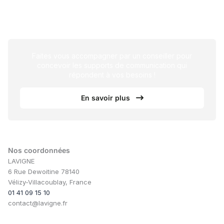
Faites vous accompagner par un conseiller pour
concevoir les supports de communication qui
répondent à vos besoins !
En savoir plus
Nos coordonnées
LAVIGNE
6 Rue Dewoitine 78140
Vélizy-Villacoublay, France
01 41 09 15 10
contact@lavigne.fr