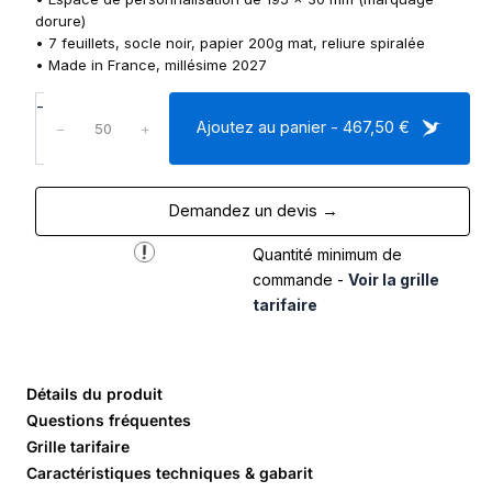
dorure)
• 7 feuillets, socle noir, papier 200g mat, reliure spiralée
• Made in France, millésime 2027
q
-
u
Ajoutez au panier - 467,50 €
−
+
a
n
t
Demandez un devis →
i
t
Quantité minimum de
é
d
commande -
Voir la grille
e
tarifaire
C
a
l
e
Détails du produit
n
Questions fréquentes
d
Grille tarifaire
r
Caractéristiques techniques & gabarit
i