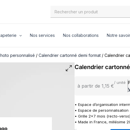
Search
for:
apeterie
Nos services
Nos collaborations
Notre savoir
photo personnalisé
/
Calendrier cartonné demi format
/ Calendrier c
Calendrier cartonn
P
/ unité
à partir de 1,15 €
V
• Espace d’organisation inter
• Espace de personnalisation
• Grille 2×7 mois (recto-verso)
• Made in France, millésime 