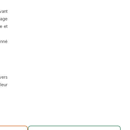
vant
sage
e et
onné
vers
leur