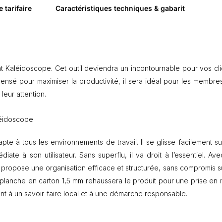
e tarifaire
Caractéristiques techniques & gabarit
t
o
n
n
é
d
at Kaléidoscope. Cet outil deviendra un incontournable pour vos cli
e
m
. Pensé pour maximiser la productivité, il sera idéal pour les membre
i
leur attention.
-
f
o
léidoscope
r
m
pte à tous les environnements de travail. Il se glisse facilement su
a
iate à son utilisateur. Sans superflu, il va droit à l’essentiel. Ave
t
K
t propose une organisation efficace et structurée, sans compromis su
a
r la planche en carton 1,5 mm rehaussera le produit pour une prise en
l
ent à un savoir-faire local et à une démarche responsable.
é
i
d