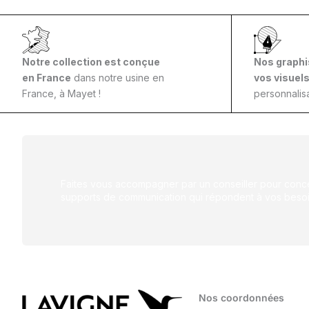
Notre collection est conçue
Nos graphi
en France
dans notre usine en
vos visuel
France, à Mayet !
personnalisa
Faites vous accompagner par un conseiller pour conce
supports de communication qui répondent à vos besoi
Nos coordonnées