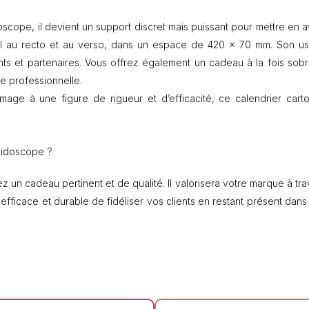
o
s
scope, il devient un support discret mais puissant pour mettre en a
c
til au recto et au verso, dans un espace de 420 x 70 mm. Son u
o
p
ents et partenaires. Vous offrez également un cadeau à la fois sobr
e
ne professionnelle.
image à une figure de rigueur et d’efficacité, ce calendrier cart
éidoscope ?
 un cadeau pertinent et de qualité. Il valorisera votre marque à tra
efficace et durable de fidéliser vos clients en restant présent dans 