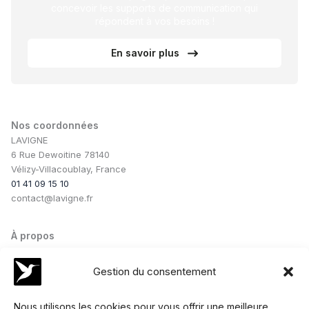
concevoir les supports de communication qui
répondent à vos besoins !
En savoir plus
Nos coordonnées
LAVIGNE
6 Rue Dewoitine 78140
Vélizy-Villacoublay, France
01 41 09 15 10
contact@lavigne.fr
À propos
Notre savoir-faire
Notre équipe
Gestion du consentement
Nos conseils
Nos collaborations
Nous utilisons les cookies pour vous offrir une meilleure