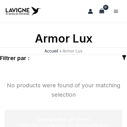
Aller
au
contenu
Armor Lux
Accueil
»
Armor Lux
Filtrer par :
No products were found of your matching
selection
Demander un devis
Faites vous accompagner par un conseiller pour