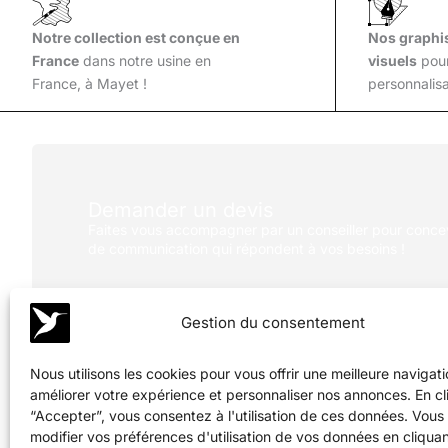
tout
en
Notre collection est conçue en
Nos graphis
détente
France
dans notre usine en
visuels
pou
France, à Mayet !
personnalisa
Demander un devis
Faites vous accompagner par un conseiller pour concev
de communication qui répondent à vos besoins !
Gestion du consentement
Nous utilisons les cookies pour vous offrir une meilleure navigati
Nos coordonnées
améliorer votre expérience et personnaliser nos annonces. En cl
LAVIGNE
“Accepter”, vous consentez à l'utilisation de ces données. Vou
6 Rue Dewoitine 78140
modifier vos préférences d'utilisation de vos données en cliquan