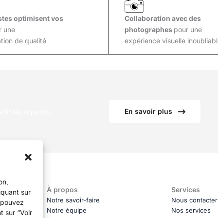
tes optimisent vos
Collaboration avec des
r une
photographes
pour une
tion de qualité
expérience visuelle inoubliabl
En savoir plus
oir les supports
on,
À propos
Services
iquant sur
Notre savoir-faire
Nous contacter
s pouvez
Notre équipe
Nos services
t sur “Voir