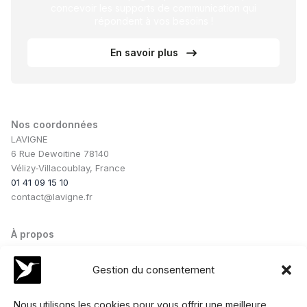
concevoir les supports de communication qui
répondent à vos besoins !
En savoir plus
Nos coordonnées
LAVIGNE
6 Rue Dewoitine 78140
Vélizy-Villacoublay, France
01 41 09 15 10
contact@lavigne.fr
À propos
Notre savoir-faire
Notre équipe
Gestion du consentement
Nos conseils
Nos collaborations
Nous utilisons les cookies pour vous offrir une meilleure