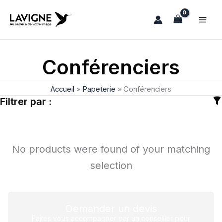
Aller
au
contenu
Conférenciers
Accueil
»
Papeterie
»
Conférenciers
Filtrer par :
No products were found of your matching
selection
Demander un devis
Faites vous accompagner par un conseiller pour