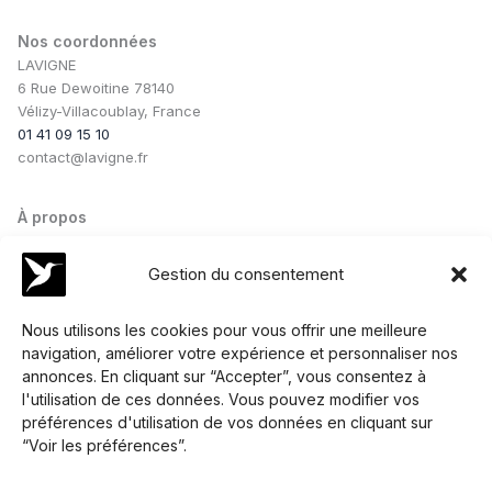
Nos coordonnées
LAVIGNE
6 Rue Dewoitine 78140
Vélizy-Villacoublay, France
01 41 09 15 10
contact@lavigne.fr
À propos
Notre savoir-faire
Notre équipe
Gestion du consentement
Nos conseils
Nos collaborations
Nous utilisons les cookies pour vous offrir une meilleure
navigation, améliorer votre expérience et personnaliser nos
Services
annonces. En cliquant sur “Accepter”, vous consentez à
Nous contacter
l'utilisation de ces données. Vous pouvez modifier vos
Nos services
préférences d'utilisation de vos données en cliquant sur
Demander un devis
“Voir les préférences”.