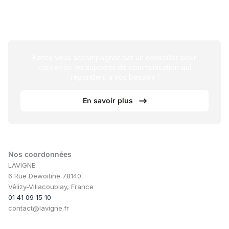
Faites vous accompagner par un conseiller pour
concevoir les supports de communication qui
répondent à vos besoins !
En savoir plus
Nos coordonnées
LAVIGNE
6 Rue Dewoitine 78140
Vélizy-Villacoublay, France
01 41 09 15 10
contact@lavigne.fr