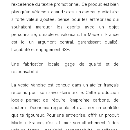
l’excellence du textile promotionnel. Ce produit est bien
4
1
plus qu’un vêtement chaud : c’est un cadeau publicitaire
0
à forte valeur ajoutée, pensé pour les entreprises qui
g
souhaitent marquer les esprits avec un objet
M
a
personnalisé, durable et valorisant. Le Made in France
d
est ici un argument central, garantissant qualité,
e
traçabilité et engagement RSE.
i
n
F
Une fabrication locale, gage de qualité et de
r
responsabilité
a
n
La veste Vanoise est conçue dans un atelier français
c
e
reconnu pour son savoir-faire textile. Cette production
f
locale permet de réduire l’empreinte carbone, de
e
soutenir l’économie régionale et d’assurer un contrôle
m
m
qualité rigoureux. Pour une entreprise, offrir un produit
e
Made in France, c’est affirmer son attachement à des