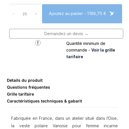
q
u
Ajoutez au panier - 1 166,75 €
−
+
a
n
t
Demandez un devis →
i
t
Quantité minimum de
é
commande -
Voir la grille
d
tarifaire
e
V
e
s
Détails du produit
t
Questions fréquentes
e
p
Grille tarifaire
o
Caractéristiques techniques & gabarit
l
a
i
Fabriquée en France, dans un atelier situé dans l’Oise,
r
la veste polaire Vanoise pour femme incarne
e