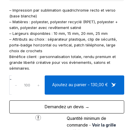
– Impression par sublimation quadrichromie recto et verso
(base blanche)
– Matières : polyester, polyester recyclé (RPET), polyester +
satin, polyester avec revêtement satiné
– Largeurs disponibles : 10 mm, 15 mm, 20 mm, 25 mm
– Attributs au choix : séparateur plastique, clip de sécurité,
porte-badge horizontal ou vertical, patch téléphone, large
choix de crochets
Bénéfice client : personnalisation totale, rendu premium et
grande liberté créative pour vos évènements, salons et
séminaires.
q
-
u
Ajoutez au panier - 130,00 €
−
+
a
n
t
Demandez un devis →
i
t
Quantité minimum de
é
d
commande -
Voir la grille