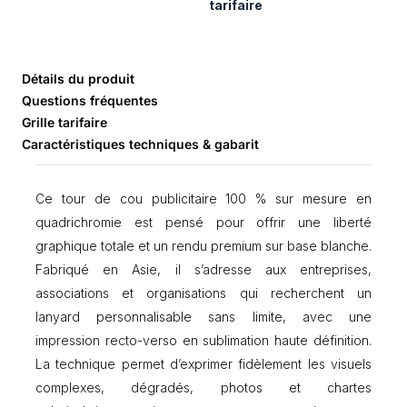
e
tarifaire
T
o
u
r
Détails du produit
d
Questions fréquentes
e
Grille tarifaire
c
Caractéristiques techniques & gabarit
o
u
/
Ce tour de cou publicitaire 100 % sur mesure en
l
a
quadrichromie est pensé pour offrir une liberté
n
graphique totale et un rendu premium sur base blanche.
y
Fabriqué en Asie, il s’adresse aux entreprises,
a
r
associations et organisations qui recherchent un
d
lanyard personnalisable sans limite, avec une
1
impression recto-verso en sublimation haute définition.
0
0
La technique permet d’exprimer fidèlement les visuels
%
complexes, dégradés, photos et chartes
s