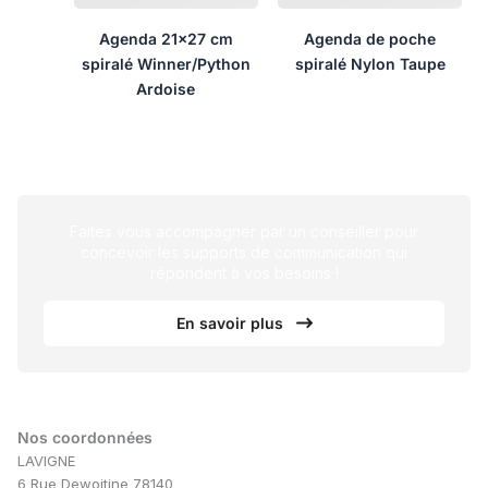
Agenda 21×27 cm
Agenda de poche
spiralé Winner/Python
spiralé Nylon Taupe
Ardoise
Faites vous accompagner par un conseiller pour
concevoir les supports de communication qui
répondent à vos besoins !
En savoir plus
Nos coordonnées
LAVIGNE
6 Rue Dewoitine 78140