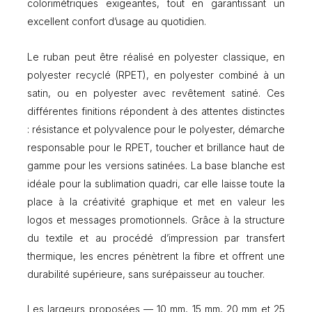
colorimétriques exigeantes, tout en garantissant un
u
excellent confort d’usage au quotidien.
r
m
e
Le ruban peut être réalisé en polyester classique, en
s
polyester recyclé (RPET), en polyester combiné à un
u
r
satin, ou en polyester avec revêtement satiné. Ces
e
différentes finitions répondent à des attentes distinctes
q
: résistance et polyvalence pour le polyester, démarche
u
responsable pour le RPET, toucher et brillance haut de
a
d
gamme pour les versions satinées. La base blanche est
r
idéale pour la sublimation quadri, car elle laisse toute la
i
place à la créativité graphique et met en valeur les
logos et messages promotionnels. Grâce à la structure
du textile et au procédé d’impression par transfert
thermique, les encres pénètrent la fibre et offrent une
durabilité supérieure, sans surépaisseur au toucher.
Les largeurs proposées — 10 mm, 15 mm, 20 mm et 25