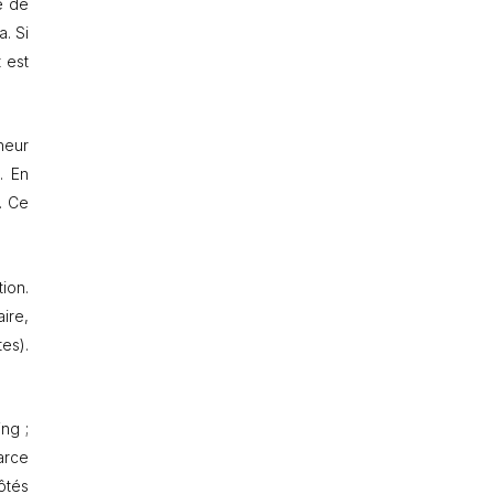
e de
. Si
t est
cheur
. En
. Ce
ion.
ire,
es).
ng ;
arce
ôtés