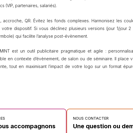
 (VIP, partenaires, salariés).
ogo, accroche, QR. Évitez les fonds complexes. Harmonisez les coul
tre dispositif. Si vous déclinez plusieurs versions (jour 1/jour 2 
mbole) qui facilite l’analyse post-évènement.
INT est un outil publicitaire pragmatique et agile : personnalisa
sible en contexte d’évènement, de salon ou de séminaire. Il place v
nte, tout en maximisant l’impact de votre logo sur un format épur
CES
NOUS CONTACTER
ous accompagnons
Une question ou de