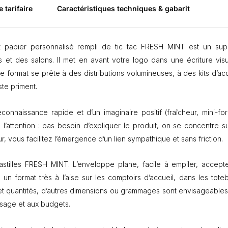
E
e tarifaire
Caractéristiques techniques & gabarit
S
H
M
t papier personnalisé rempli de tic tac FRESH MINT est un sup
I
N
 et des salons. Il met en avant votre logo dans une écriture visu
T
format se prête à des distributions volumineuses, à des kits d’acc
e
ste priment.
n
s
a
onnaissance rapide et d’un imaginaire positif (fraîcheur, mini-for
c
l’attention : pas besoin d’expliquer le produit, on se concentre su
h
, vous facilitez l’émergence d’un lien sympathique et sans friction.
e
t
p
astilles FRESH MINT. L’enveloppe plane, facile à empiler, accept
a
t un format très à l’aise sur les comptoirs d’accueil, dans les tote
p
s et quantités, d’autres dimensions ou grammages sont envisageables
i
e
usage et aux budgets.
r
–