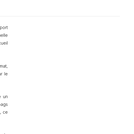
port
elle
ueil
mat,
r le
e un
bags
, ce