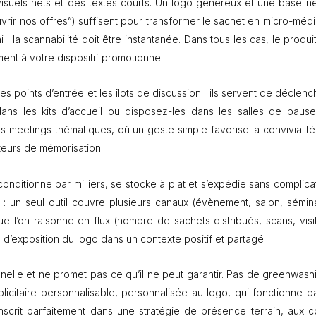
 visuels nets et des textes courts. Un logo généreux et une baselin
p
e
r nos offres”) suffisent pour transformer le sachet en micro-média
r
: la scannabilité doit être instantanée. Dans tous les cas, le produi
s
ment à votre dispositif promotionnel.
o
n
n
les points d’entrée et les îlots de discussion : ils servent de déclen
a
dans les kits d’accueil ou disposez-les dans les salles de pause
l
des meetings thématiques, où un geste simple favorise la convivialité
i
s
oteurs de mémorisation.
é
onditionne par milliers, se stocke à plat et s’expédie sans complicat
 : un seul outil couvre plusieurs canaux (évènement, salon, sémina
e l’on raisonne en flux (nombre de sachets distribués, scans, visit
e d’exposition du logo dans un contexte positif et partagé.
nelle et ne promet pas ce qu’il ne peut garantir. Pas de greenwashi
ublicitaire personnalisable, personnalisée au logo, qui fonctionne p
inscrit parfaitement dans une stratégie de présence terrain, aux c