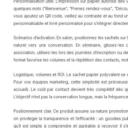
Personnalisation utile. L’impression sur papier autorise des
quelques mots (“Bienvenue”, “Prenez rendez-vous”, “Découvri
vous ajoutez un QR code, veillez au contraste et au fond uni 
personnalisable et livré personnalisé pour s’intégrer directe
Scénarios d’activation. En salon, positionnez les sachets sur 
naturel vers une conversation. En séminaire, glissez-les 
association, utilisez-les lors des journées d’inscription ou 
format favorise les volumes et la répétition des contacts, m
Logistique, volumes et ROI. Le sachet papier polyvalent se c
Pour vos équipes marketing, cette simplicité est précieuse
accueil). Le coût par contact devient très compétitif dès qu
L’objectif n’est pas la conservation longue, mais la fréquenc
Positionnement clair. Ce produit assume sa nature promotion
on privilégie la transparence et l’efficacité : un goodies p
qu’il est simple à comprendre et agréable à recevoir. Il s’