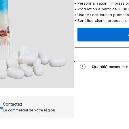
• Personnalisation : impressio
• Production à partir de 3000 
• Usage : distribution promotio
• Bénéfice client : proposer u
q
-
u
a
n
t
i
t
Quantité minimum 
é
d
e
t
i
c
Contactez
t
Le commercial de votre région
a
c
F
R