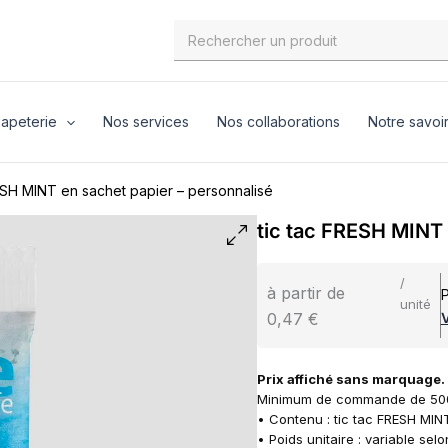
Search
for:
apeterie
Nos services
Nos collaborations
Notre savoir
ESH MINT en sachet papier – personnalisé
tic tac FRESH MINT 
/
à partir de
P
unité
0,47 €
V
Prix affiché sans marquage
Minimum de commande de 500
• Contenu : tic tac FRESH MIN
• Poids unitaire : variable se