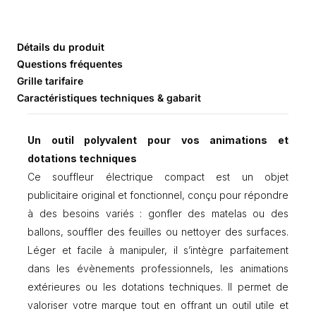
S
o
u
f
Détails du produit
f
Questions fréquentes
l
Grille tarifaire
e
Caractéristiques techniques & gabarit
u
r
é
Un outil polyvalent pour vos animations et
l
e
dotations techniques
c
Ce souffleur électrique compact est un objet
t
publicitaire original et fonctionnel, conçu pour répondre
r
i
à des besoins variés : gonfler des matelas ou des
q
ballons, souffler des feuilles ou nettoyer des surfaces.
u
Léger et facile à manipuler, il s’intègre parfaitement
e
c
dans les évènements professionnels, les animations
o
extérieures ou les dotations techniques. Il permet de
m
valoriser votre marque tout en offrant un outil utile et
p