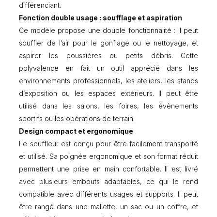
différenciant.
a
c
Fonction double usage : soufflage et aspiration
t
Ce modèle propose une double fonctionnalité : il peut
p
souffler de l’air pour le gonflage ou le nettoyage, et
e
r
aspirer les poussières ou petits débris. Cette
s
polyvalence en fait un outil apprécié dans les
o
environnements professionnels, les ateliers, les stands
n
n
d’exposition ou les espaces extérieurs. Il peut être
a
utilisé dans les salons, les foires, les évènements
l
sportifs ou les opérations de terrain.
i
Design compact et ergonomique
s
a
Le souffleur est conçu pour être facilement transporté
b
et utilisé. Sa poignée ergonomique et son format réduit
l
permettent une prise en main confortable. Il est livré
e
avec plusieurs embouts adaptables, ce qui le rend
compatible avec différents usages et supports. Il peut
être rangé dans une mallette, un sac ou un coffre, et