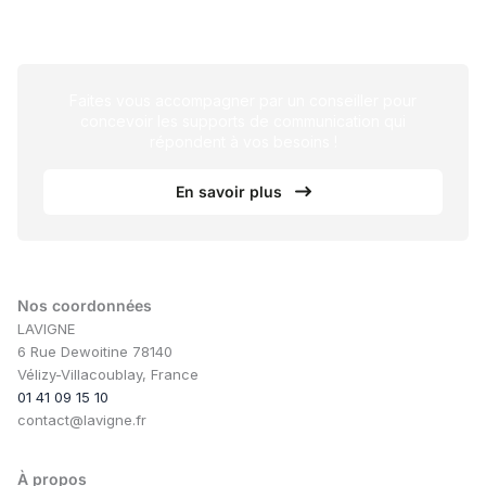
Faites vous accompagner par un conseiller pour
concevoir les supports de communication qui
répondent à vos besoins !
En savoir plus
Nos coordonnées
LAVIGNE
6 Rue Dewoitine 78140
Vélizy-Villacoublay, France
01 41 09 15 10
contact@lavigne.fr
À propos