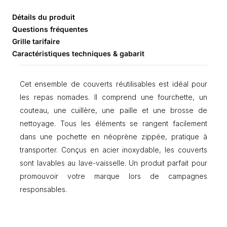
e
t
Détails du produit
d
Questions fréquentes
e
Grille tarifaire
c
Caractéristiques techniques & gabarit
o
u
v
Cet ensemble de couverts réutilisables est idéal pour
e
les repas nomades. Il comprend une fourchette, un
r
t
couteau, une cuillère, une paille et une brosse de
s
nettoyage. Tous les éléments se rangent facilement
5
dans une pochette en néoprène zippée, pratique à
s
e
transporter. Conçus en acier inoxydable, les couverts
r
sont lavables au lave-vaisselle. Un produit parfait pour
v
promouvoir votre marque lors de campagnes
i
c
responsables.
e
s
e