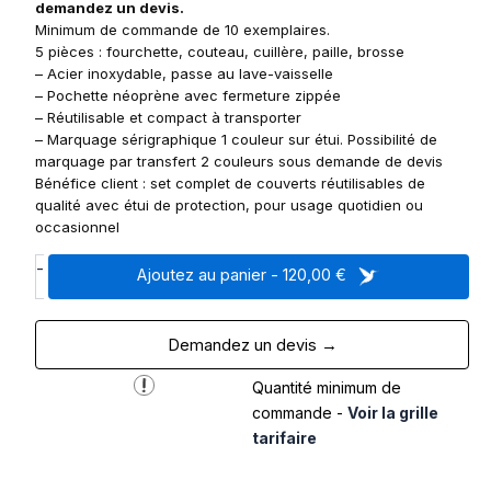
demandez un devis.
Minimum de commande de 10 exemplaires.
5 pièces : fourchette, couteau, cuillère, paille, brosse
– Acier inoxydable, passe au lave-vaisselle
– Pochette néoprène avec fermeture zippée
– Réutilisable et compact à transporter
– Marquage sérigraphique 1 couleur sur étui. Possibilité de
marquage par transfert 2 couleurs sous demande de devis
Bénéfice client : set complet de couverts réutilisables de
qualité avec étui de protection, pour usage quotidien ou
occasionnel
q
-
Ajoutez au panier - 120,00 €
u
a
n
Demandez un devis →
t
i
Quantité minimum de
t
commande -
Voir la grille
é
tarifaire
d
e
S