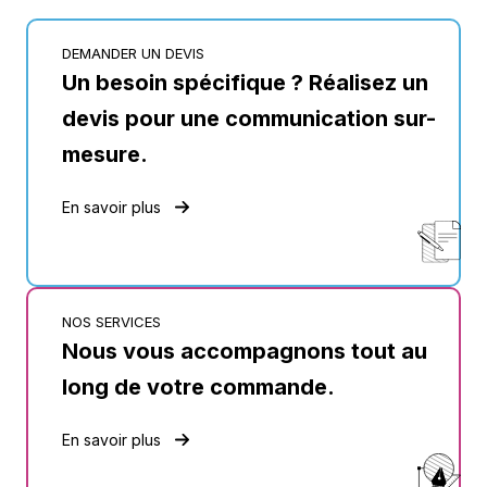
n
a
c
DEMANDER UN DEVIS
i
Un besoin spécifique ? Réalisez un
e
r
devis pour une communication sur-
i
mesure.
n
o
x
En savoir plus
NOS SERVICES
Nous vous accompagnons tout au
long de votre commande.
En savoir plus