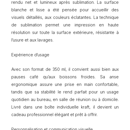
rendu net et lumineux après sublimation. La surface
l
s
blanche et lisse a été pensée pour accueillir des
u
visuels détaillés, aux couleurs éclatantes. La technique
b
de sublimation permet une impression en haute
l
résolution sur toute la surface extérieure, résistante à
i
m
l’usure et aux lavages.
a
t
Expérience d’usage
i
o
n
Avec son format de 350 ml, il convient aussi bien aux
pauses café qu’aux boissons froides. Sa anse
ergonomique assure une prise en main confortable,
tandis que sa stabilité le rend parfait pour un usage
quotidien au bureau, en salle de réunion ou à domicile.
Livré dans une boîte individuelle kraft, il devient un
cadeau professionnel élégant et prêt à offrir.
Personnalisation et communication visuelle