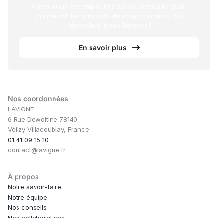
Faites vous accompagner par un conseiller pour
concevoir les supports de communication qui
répondent à vos besoins !
En savoir plus
Nos coordonnées
LAVIGNE
6 Rue Dewoitine 78140
Vélizy-Villacoublay, France
01 41 09 15 10
contact@lavigne.fr
À propos
Notre savoir-faire
Notre équipe
Nos conseils
Nos collaborations