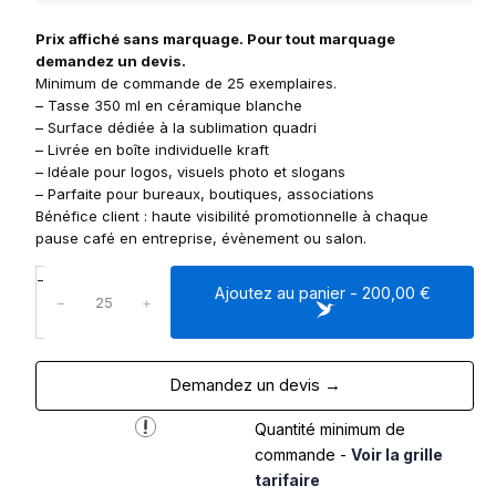
Prix affiché sans marquage. Pour tout marquage
demandez un devis.
Minimum de commande de 25 exemplaires.
– Tasse 350 ml en céramique blanche
– Surface dédiée à la sublimation quadri
– Livrée en boîte individuelle kraft
– Idéale pour logos, visuels photo et slogans
– Parfaite pour bureaux, boutiques, associations
Bénéfice client : haute visibilité promotionnelle à chaque
pause café en entreprise, évènement ou salon.
q
-
Ajoutez au panier - 200,00 €
u
−
+
a
n
t
Demandez un devis →
i
t
Quantité minimum de
é
d
commande -
Voir la grille
e
tarifaire