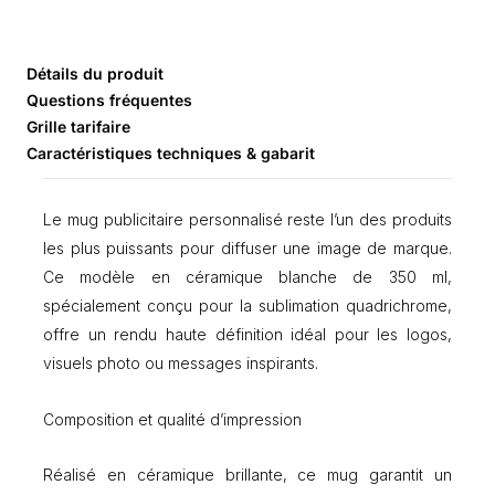
M
u
g
c
Détails du produit
é
Questions fréquentes
r
Grille tarifaire
a
Caractéristiques techniques & gabarit
m
i
q
Le mug publicitaire personnalisé reste l’un des produits
u
e
les plus puissants pour diffuser une image de marque.
3
Ce modèle en céramique blanche de 350 ml,
5
spécialement conçu pour la sublimation quadrichrome,
0
m
offre un rendu haute définition idéal pour les logos,
l
visuels photo ou messages inspirants.
s
p
Composition et qualité d’impression
é
c
i
Réalisé en céramique brillante, ce mug garantit un
a