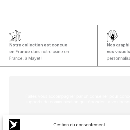
Notre collection est conçue
Nos graphi
en France
dans notre usine en
vos visuel
France, à Mayet !
personnalisa
Faites vous accompagner par un conseiller pour conce
supports de communication qui répondent à vos besoi
Gestion du consentement