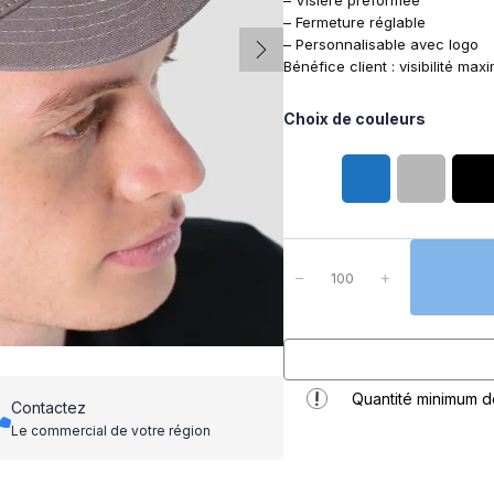
– Visière préformée
– Fermeture réglable
– Personnalisable avec logo
Bénéfice client : visibilité max
Choix de couleurs
q
u
−
+
a
n
t
i
t
Quantité minimum 
é
Contactez
d
Le commercial de votre région
e
C
a