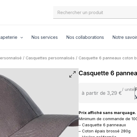
Search
for:
apeterie
Nos services
Nos collaborations
Notre savoir
personnalisé
/
Casquettes personnalisés
/ Casquette 6 panneaux coton 
Casquette 6 pannea
P
/ unité
à partir de 3,29 €
V
Prix affiché sans marquage
Minimum de commande de 100
– Casquette 6 panneaux
– Coton épais brossé 280g