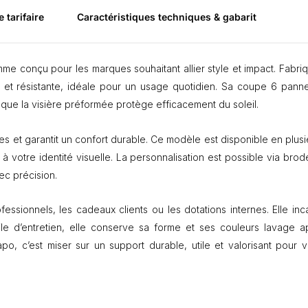
s
e tarifaire
Caractéristiques techniques & gabarit
q
u
e
t
me conçu pour les marques souhaitant allier style et impact. Fabri
t
 et résistante, idéale pour un usage quotidien. Sa coupe 6 pann
e
 que la visière préformée protège efficacement du soleil.
6
p
a
lles et garantit un confort durable. Ce modèle est disponible en plus
n
 à votre identité visuelle. La personnalisation est possible via brod
n
ec précision.
e
a
u
ssionnels, les cadeaux clients ou les dotations internes. Elle inc
x
cile d’entretien, elle conserve sa forme et ses couleurs lavage a
c
o, c’est miser sur un support durable, utile et valorisant pour v
o
t
o
n
b