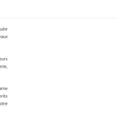
quée
eaux
ieurs
erie,
arne
près
otre