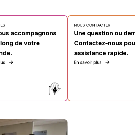
r
o
s
s
CES
NOUS CONTACTER
é
ous accompagnons
Une question ou de
2
8
 long de votre
Contactez-nous pou
0
g
nde.
assistance rapide.
lus
En savoir plus