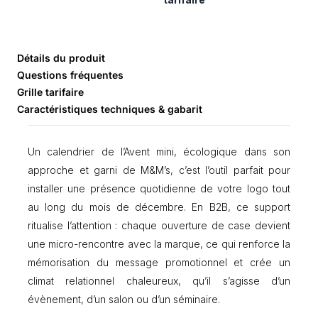
d
e
C
a
l
Détails du produit
e
Questions fréquentes
n
Grille tarifaire
d
Caractéristiques techniques & gabarit
r
i
e
Un calendrier de l’Avent mini, écologique dans son
r
approche et garni de M&M’s, c’est l’outil parfait pour
d
e
installer une présence quotidienne de votre logo tout
l
au long du mois de décembre. En B2B, ce support
’
ritualise l’attention : chaque ouverture de case devient
A
v
une micro-rencontre avec la marque, ce qui renforce la
e
mémorisation du message promotionnel et crée un
n
climat relationnel chaleureux, qu’il s’agisse d’un
t
é
évènement, d’un salon ou d’un séminaire.
c