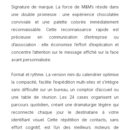
o
Signature de marque. La force de M&M’s réside dans
–
une double promesse : une expérience chocolatée
m
i
conviviale et une palette colorée immédiatement
n
reconnaissable. Cette reconnaissance rapide est
i
précieuse en communication d’entreprise ou
–
M
d’association : elle économise l’effort d’explication et
&
concentre l’attention sur le message affiché sur la face
M
avant personnalisée.
’
s
p
Format et rythme. La version mini du calendrier optimise
e
la compacité, facilite l’expédition multi-sites et s’intègre
r
sans difficulté sur un bureau, un comptoir d’accueil ou
s
o
une table de réunion. Les 24 cases organisent un
n
parcours quotidien, créant une dramaturgie légère qui
n
reconnecte chaque jour le destinataire à votre
a
identifiant visuel. Cette répétition de contacts, sans
l
i
effort cognitif, est l’un des meilleurs moteurs de