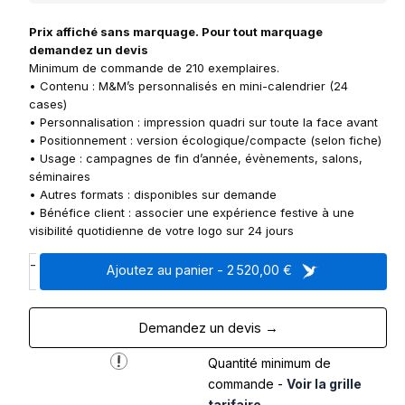
Prix affiché sans marquage. Pour tout marquage
demandez un devis
Minimum de commande de 210 exemplaires.
• Contenu : M&M’s personnalisés en mini-calendrier (24
cases)
• Personnalisation : impression quadri sur toute la face avant
• Positionnement : version écologique/compacte (selon fiche)
• Usage : campagnes de fin d’année, évènements, salons,
séminaires
• Autres formats : disponibles sur demande
• Bénéfice client : associer une expérience festive à une
visibilité quotidienne de votre logo sur 24 jours
q
-
Ajoutez au panier - 2 520,00 €
u
a
n
Demandez un devis →
t
i
Quantité minimum de
t
commande -
Voir la grille
é
tarifaire