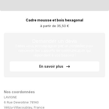
Cadre mousse et bois hexagonal
à partir de 35,50 €
Demander un devis
Faites vous accompagner par un conseiller pour
concevoir les supports de communication qui
répondent à vos besoins !
En savoir plus
Nos coordonnées
LAVIGNE
6 Rue Dewoitine 78140
Vélizy-Villacoublay, France