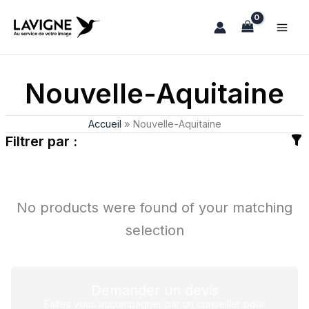
Aller
au
contenu
Nouvelle-Aquitaine
Accueil
»
Nouvelle-Aquitaine
Filtrer par :
No products were found of your matching
selection
Demander un devis
Faites vous accompagner par un conseiller pour