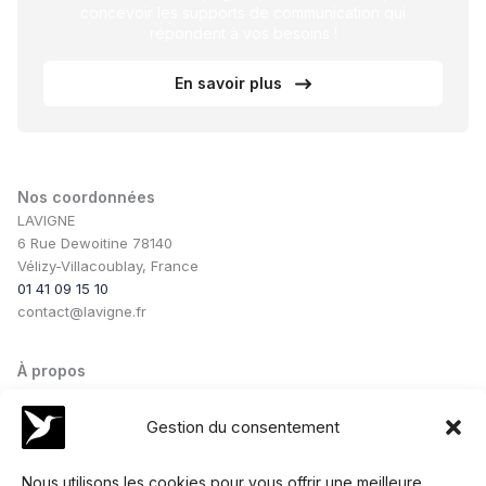
concevoir les supports de communication qui
répondent à vos besoins !
En savoir plus
Nos coordonnées
LAVIGNE
6 Rue Dewoitine 78140
Vélizy-Villacoublay, France
01 41 09 15 10
contact@lavigne.fr
À propos
Notre savoir-faire
Notre équipe
Gestion du consentement
Nos conseils
Nos collaborations
Nous utilisons les cookies pour vous offrir une meilleure