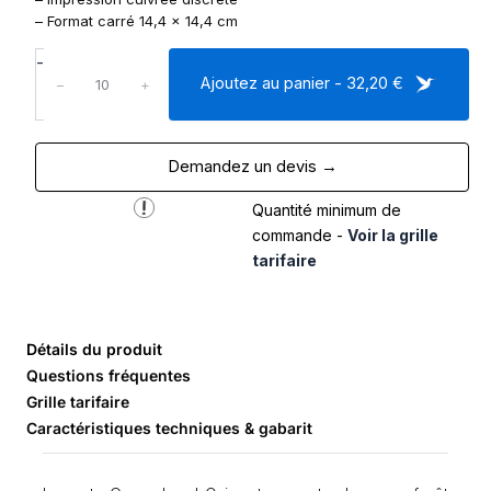
– Format carré 14,4 x 14,4 cm
q
-
u
Ajoutez au panier - 32,20 €
−
+
a
n
t
Demandez un devis →
i
t
Quantité minimum de
é
d
commande -
Voir la grille
e
tarifaire
C
a
r
t
Détails du produit
e
Questions fréquentes
d
Grille tarifaire
e
Caractéristiques techniques & gabarit
v
o
e