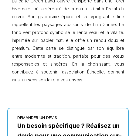
La carte Green Land Cuivre transporte dans une forêt
u
x
hivernale, où la sérénité de la nature s’unit à l’éclat du
G
cuivre. Son graphisme épuré et sa typographie fine
R
rappellent les paysages apaisants de fin d’année. Le
E
E
fond vert profond symbolise le renouveau et la vitalité.
N
Imprimée sur papier mat, elle offre un rendu doux et
L
premium. Cette carte se distingue par son équilibre
A
N
entre modernité et tradition, parfaite pour des vœux
D
responsables et sincères. En la choisissant, vous
C
contribuez à soutenir l’association Étincelle, donnant
U
ainsi un sens solidaire à vos envois.
I
V
R
E
DEMANDER UN DEVIS
Un besoin spécifique ? Réalisez un
devis pour une communication sur-