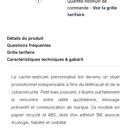
Quantité minimum de
é
d
commande -
Voir la grille
e
tarifaire
C
a
c
h
Détails du produit
e
Questions fréquentes
‑
Grille tarifaire
w
Caractéristiques techniques & gabarit
e
b
c
Le cache-webcam personnalisé est devenu un objet
a
m
promotionnel indispensable à l’ère du télétravail et de la
r
cybersécurité. Petit mais puissant, il illustre parfaitement
e
la rencontre entre utilité quotidienne, message
c
y
préventif et communication de marque. Ce modèle en
c
papier recyclé et ABS, doté d’un adhésif 3M, associe
l
écologie, fiabilité et visibilité.
é