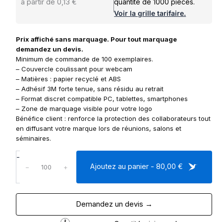
à partir de 0,13 €
quantité de 1000 pièces.
Voir la grille tarifaire.
Prix affiché sans marquage. Pour tout marquage
demandez un devis.
Minimum de commande de 100 exemplaires.
– Couvercle coulissant pour webcam
– Matières : papier recyclé et ABS
– Adhésif 3M forte tenue, sans résidu au retrait
– Format discret compatible PC, tablettes, smartphones
– Zone de marquage visible pour votre logo
Bénéfice client : renforce la protection des collaborateurs tout
en diffusant votre marque lors de réunions, salons et
séminaires.
q
-
u
Ajoutez au panier - 80,00 €
−
+
a
n
t
Demandez un devis →
i
t