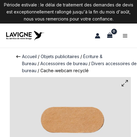
Période estivale : le délai de traitement des demandes de devis
est exceptionnellement rallongé jusqu'à la fin du mois d'août,
nous vous remercions pour votre confiance.
Aller
au
contenu
Accueil
/
Objets publicitaires
/
Écriture &
Bureau
/
Accessoires de bureau
/
Divers accessoires de
bureau
/ Cache‑webcam recyclé