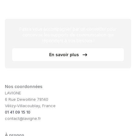
Faites vous accompagner par un conseiller pour
concevoir les supports de communication qui
répondent à vos besoins !
En savoir plus
Nos coordonnées
LAVIGNE
6 Rue Dewoitine 78140
Vélizy-Villacoublay, France
01 41 09 15 10
contact@lavigne.fr
À propos