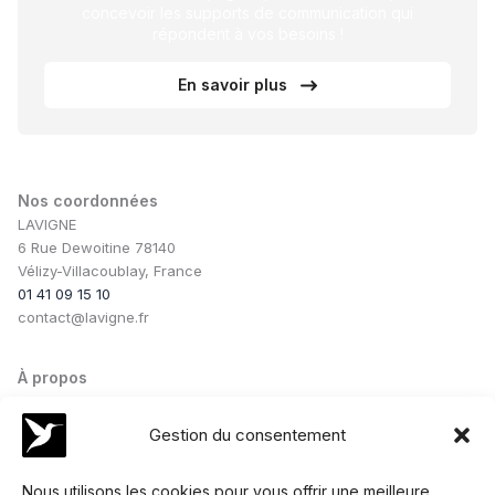
concevoir les supports de communication qui
répondent à vos besoins !
En savoir plus
Nos coordonnées
LAVIGNE
6 Rue Dewoitine 78140
Vélizy-Villacoublay, France
01 41 09 15 10
contact@lavigne.fr
À propos
Notre savoir-faire
Notre équipe
Gestion du consentement
Nos conseils
Nos collaborations
Nous utilisons les cookies pour vous offrir une meilleure