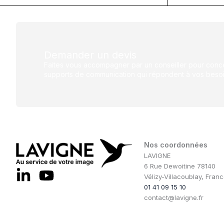
Demander un devis
Faites vous accompagner par un conseiller pour conce
supports de communication qui répondent à vos besoi
Nos coordonnées
LAVIGNE
6 Rue Dewoitine 78140
Vélizy-Villacoublay, Fran
01 41 09 15 10
contact@lavigne.fr