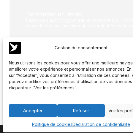
Demander un devis
Faites vous accompagner par un conseiller pour conce
supports de communication qui répondent à vos besoi
Gestion du consentement
Nous utilisons les cookies pour vous offrir une meilleure naviga
Nos coordonnées
améliorer votre expérience et personnaliser nos annonces. En 
LAVIGNE
sur “Accepter”, vous consentez à l'utilisation de ces données.
6 Rue Dewoitine 78140
pouvez modifier vos préférences d'utilisation de vos données
Vélizy-Villacoublay, Fran
cliquant sur “Voir les préférences”.
01 41 09 15 10
contact@lavigne.fr
Accepter
Refuser
Voir les pr
Politique de cookies
Déclaration de confidentialité