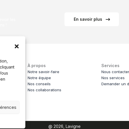
En savoir plus
voir les
ns !
tion,
À propos
Services
cliquant
Notre savoir-faire
Nous contacte
 Vous
Notre équipe
Nos services
 en
ce
Nos conseils
Demander un d
Nos collaborations
éférences
@ 2026, Lavigne