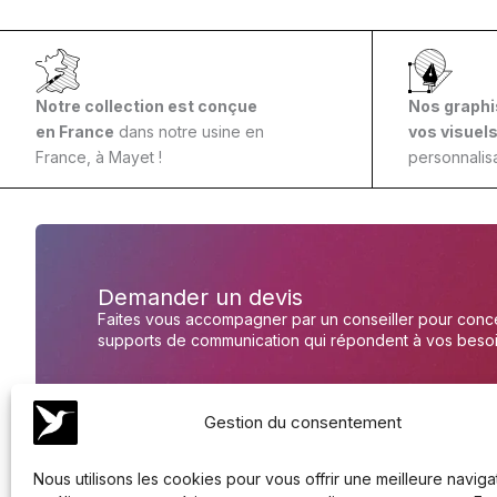
Notre collection est conçue
Nos graphi
en France
dans notre usine en
vos visuel
France, à Mayet !
personnalisa
Demander un devis
Faites vous accompagner par un conseiller pour conce
supports de communication qui répondent à vos besoi
Gestion du consentement
Nous utilisons les cookies pour vous offrir une meilleure naviga
Nos coordonnées