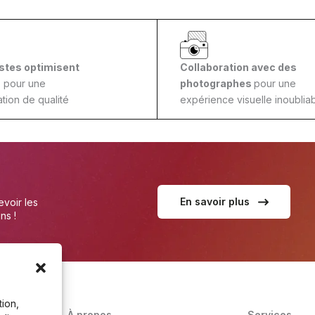
stes optimisent
Collaboration avec des
s
pour une
photographes
pour une
tion de qualité
expérience visuelle inoubliab
En savoir plus
voir les
ns !
tion,
À propos
Services