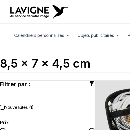
Aller
au
contenu
Calendriers personnalisés
Objets publicitaires
P
8,5 x 7 x 4,5 cm
Filtrer par :
Nouveautés (1)
Prix