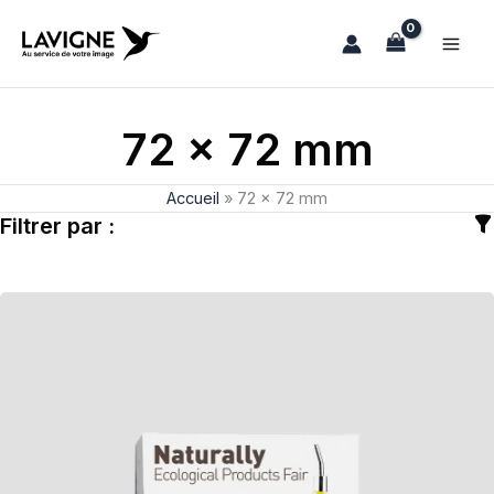
Aller
au
contenu
72 x 72 mm
Accueil
»
72 x 72 mm
Filtrer par :