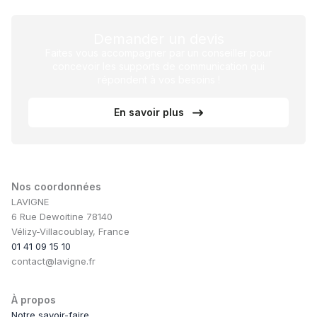
Demander un devis
Faites vous accompagner par un conseiller pour
concevoir les supports de communication qui
répondent à vos besoins !
En savoir plus
Nos coordonnées
LAVIGNE
6 Rue Dewoitine 78140
Vélizy-Villacoublay, France
01 41 09 15 10
contact@lavigne.fr
À propos
Notre savoir-faire