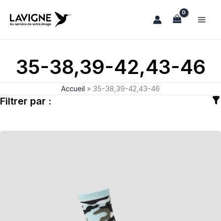
Aller
au
contenu
35-38,39-42,43-46
Accueil
»
35-38,39-42,43-46
Filtrer par :