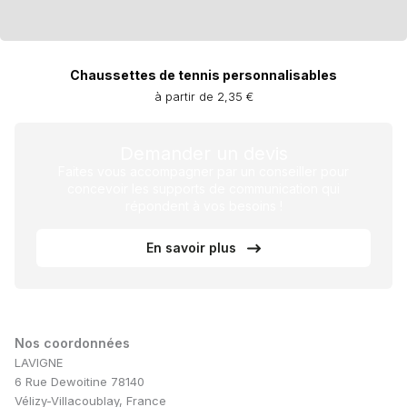
Chaussettes de tennis personnalisables
à partir de 2,35 €
Demander un devis
Faites vous accompagner par un conseiller pour
concevoir les supports de communication qui
répondent à vos besoins !
En savoir plus
Nos coordonnées
LAVIGNE
6 Rue Dewoitine 78140
Vélizy-Villacoublay, France