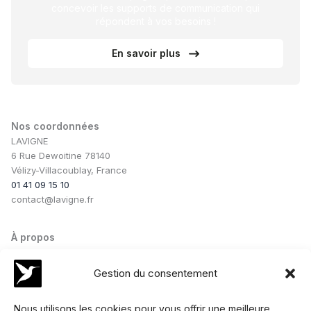
concevoir les supports de communication qui
répondent à vos besoins !
En savoir plus
Nos coordonnées
LAVIGNE
6 Rue Dewoitine 78140
Vélizy-Villacoublay, France
01 41 09 15 10
contact@lavigne.fr
À propos
Notre savoir-faire
Notre équipe
Gestion du consentement
Nos conseils
Nos collaborations
Nous utilisons les cookies pour vous offrir une meilleure