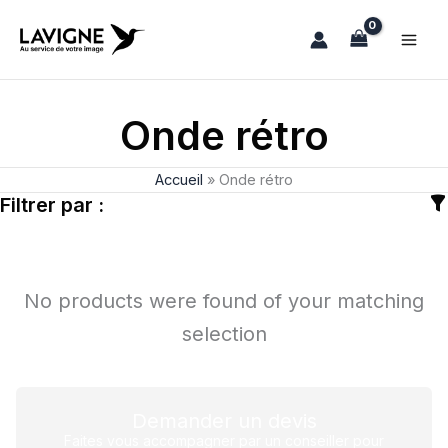
Aller
au
contenu
Onde rétro
Accueil
»
Onde rétro
Filtrer par :
No products were found of your matching
selection
Demander un devis
Faites vous accompagner par un conseiller pour