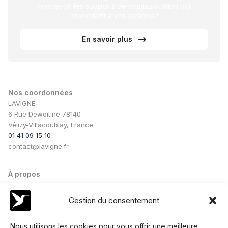
concevoir les supports de communication qui
répondent à vos besoins !
En savoir plus
Nos coordonnées
LAVIGNE
6 Rue Dewoitine 78140
Vélizy-Villacoublay, France
01 41 09 15 10
contact@lavigne.fr
À propos
Notre savoir-faire
Notre équipe
Gestion du consentement
Nos conseils
Nos collaborations
Nous utilisons les cookies pour vous offrir une meilleure