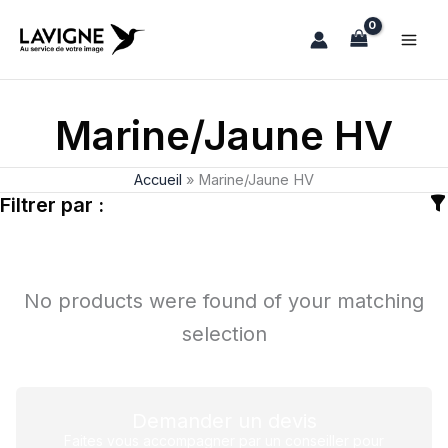
Aller
au
contenu
Marine/Jaune HV
Accueil
»
Marine/Jaune HV
Filtrer par :
No products were found of your matching
selection
Demander un devis
Faites vous accompagner par un conseiller pour