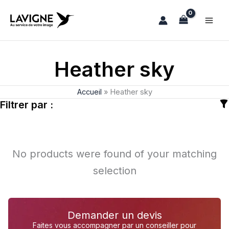
Aller
au
contenu
Heather sky
Accueil
»
Heather sky
Filtrer par :
No products were found of your matching
selection
Demander un devis
Faites vous accompagner par un conseiller pour