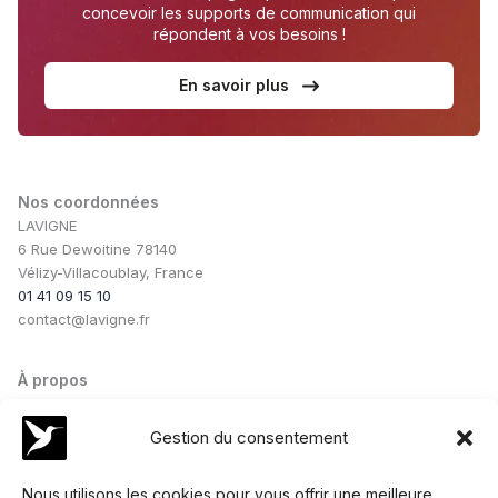
concevoir les supports de communication qui
répondent à vos besoins !
En savoir plus
Nos coordonnées
LAVIGNE
6 Rue Dewoitine 78140
Vélizy-Villacoublay, France
01 41 09 15 10
contact@lavigne.fr
À propos
Notre savoir-faire
Notre équipe
Gestion du consentement
Nos conseils
Nos collaborations
Nous utilisons les cookies pour vous offrir une meilleure