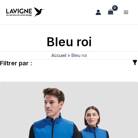
Aller
au
contenu
Bleu roi
Accueil
»
Bleu roi
Filtrer par :